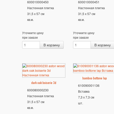
600010000450
600010000451
Настенная плитка
Настенная плитка
31,5 x 57 см
31,5 x 57 см
кв.м.
кв.м.
Уточните цену
Уточните цену
при заказе
при заказе
bamboo bottone lap
dark oak boiserie 3d
610090001136
600080000230
Вставка
Настенная плитка
7,3 x 7,3 см
31,5 x 57 см
шт.
кв.м.