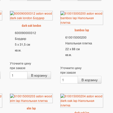
dark oak london
bamboo lap
600090000312
610015000200
Бордюр
Напольная плитка
5 x 31,5 см
22 x 88 см
кв.м.
кв.м.
Уточните цену
при заказе
Уточните цену
при заказе
elm lap
dark oak lap