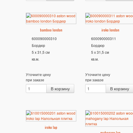
bamboo london
iroko london
600090000310
600090000311
Бордюр
Бордюр
5 x 31,5 см
5 x 31,5 см
кв.м.
кв.м.
Уточните цену
Уточните цену
при заказе
при заказе
iroko lap
mahogany lap