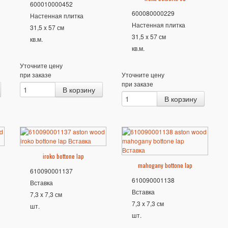
600010000452
600080000229
Настенная плитка
Настенная плитка
31,5 x 57 см
31,5 x 57 см
кв.м.
кв.м.
Уточните цену
при заказе
Уточните цену
при заказе
iroko bottone lap
mahogany bottone lap
610090001137
610090001138
Вставка
Вставка
7,3 x 7,3 см
7,3 x 7,3 см
шт.
шт.