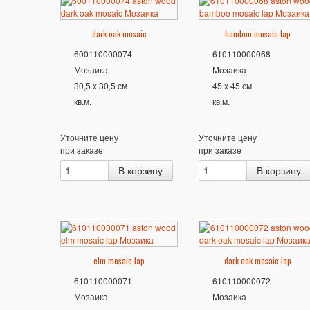
dark oak mosaic
bamboo mosaic lap
600110000074
610110000068
Мозаика
Мозаика
30,5 x 30,5 см
45 x 45 см
кв.м.
кв.м.
Уточните цену
Уточните цену
при заказе
при заказе
elm mosaic lap
dark oak mosaic lap
610110000071
610110000072
Мозаика
Мозаика