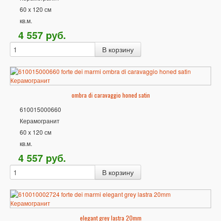
60 x 120 см
кв.м.
4 557
p
уб.
ombra di caravaggio honed satin
610015000660
Керамогранит
60 x 120 см
кв.м.
4 557
p
уб.
elegant grey lastra 20mm