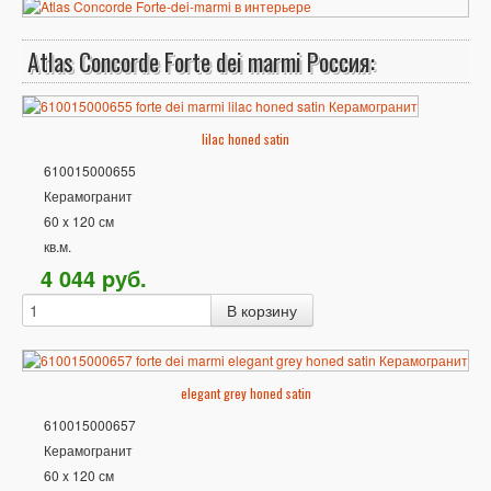
Atlas Concorde Forte dei marmi Россия:
lilac honed satin
610015000655
Керамогранит
60 x 120 см
кв.м.
4 044
p
уб.
elegant grey honed satin
610015000657
Керамогранит
60 x 120 см