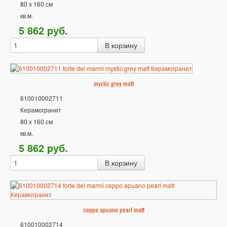
80 x 160 см
кв.м.
5 862
p
уб.
mystic grey matt
610010002711
Керамогранит
80 x 160 см
кв.м.
5 862
p
уб.
ceppo apuano pearl matt
610010002714