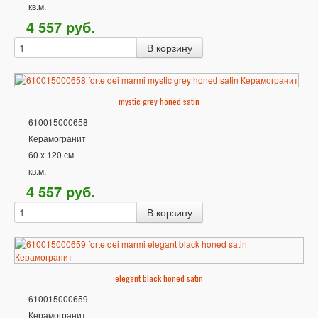
кв.м.
4 557
p
уб.
mystic grey honed satin
610015000658
Керамогранит
60 x 120 см
кв.м.
4 557
p
уб.
elegant black honed satin
610015000659
Керамогранит