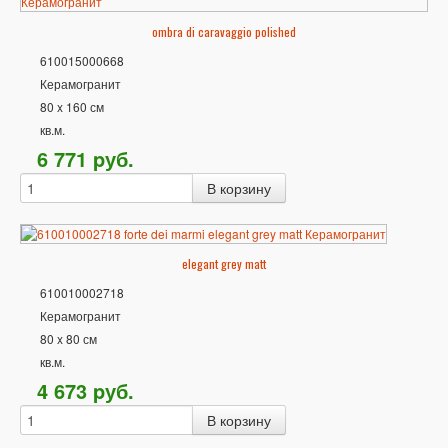
ombra di caravaggio polished
610015000668
Керамогранит
80 x 160 см
кв.м.
6 771
p
уб.
elegant grey matt
610010002718
Керамогранит
80 x 80 см
кв.м.
4 673
p
уб.