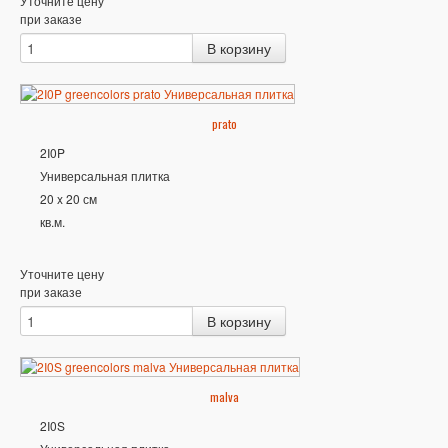
Уточните цену
при заказе
prato
2I0P
Универсальная плитка
20 x 20 см
кв.м.
Уточните цену
при заказе
malva
2I0S