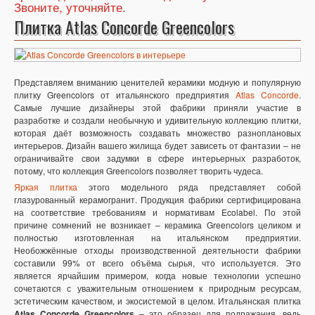
Звоните, уточняйте.
Плитка Atlas Concorde Greencolors
Представляем вниманию ценителей керамики модную и популярную
плитку Greencolors от итальянского предприятия
Atlas Concorde
.
Самые лучшие дизайнеры этой фабрики приняли участие в
разработке и создали необычную и удивительную коллекцию плитки,
которая даёт возможность создавать множество разноплановых
интерьеров. Дизайн вашего жилища будет зависеть от фантазии – не
ограничивайте свои задумки в сфере интерьерных разработок,
потому, что коллекция Greencolors позволяет творить чудеса.
Яркая плитка
этого модельного ряда представляет собой
глазурованный керамогранит. Продукция фабрики сертифицирована
на соответствие требованиям и нормативам Ecolabel. По этой
причине сомнений не возникает – керамика Greencolors целиком и
полностью изготовленная на итальянском предприятии.
Необожжённые отходы производственной деятельности фабрики
составили 99% от всего объёма сырья, что используется. Это
является ярчайшим примером, когда новые технологии успешно
сочетаются с уважительным отношением к природным ресурсам,
эстетическим качеством, и экосистемой в целом. Итальянская плитка
Atlas Concorde Greencolors
– это образец для подражания, ведь